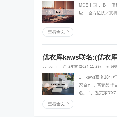
MCE中国， B，
应， 全方位技术支持
查看全文
优衣库kaws联名:(优衣
admin
2年前
(2024-11-29)
598
1、kaws联名10
家合作，高奢品牌
名。 2、逛京东"GO
查看全文