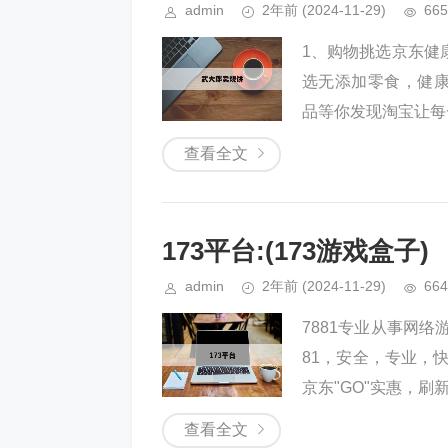
admin
2年前
(2024-11-29)
665
1、购物挑选京东健
选无添加零食，健康
品等你发现淘宝让每
查看全文
173平台:(173游戏盒子)
admin
2年前
(2024-11-29)
664
7881专业从事网
81，安全，专业，
京东"GO"实惠，刷
查看全文