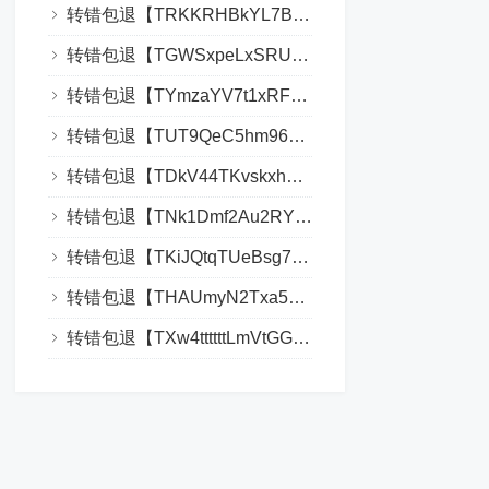
转错包退【TRKKRHBkYL7BPLKVYJp29zqYXqTv9XVnDR】客服TeleGram:【@TrxEm】
转错包退【TGWSxpeLxSRUTyi58A8fgT738drLR3vCHP】客服TeleGram:【@TrxEm】
转错包退【TYmzaYV7t1xRFE7Ayh22dV9y2h88888888】客服TeleGram:【@TrxEm】
转错包退【TUT9QeC5hm96yhtEkSBpztCih2hLKMv92u】客服TeleGram:【@TrxEm】
转错包退【TDkV44TKvskxhTRZs5CqPnvR1qHPTLBtgY】客服TeleGram:【@TrxEm】
转错包退【TNk1Dmf2Au2RYP3uAjLRjnnuPrDBUQQQQQ】客服TeleGram:【@TrxEm】
转错包退【TKiJQtqTUeBsg72McgymNZzWqL786MnYWx】客服TeleGram:【@TrxEm】
转错包退【THAUmyN2Txa5gmEr7Xhn1Qi7rXYcEjRznL】客服TeleGram:【@TrxEm】
转错包退【TXw4ttttttLmVtGGxYXMS4crHNRQfdwcGd】客服TeleGram:【@TrxEm】