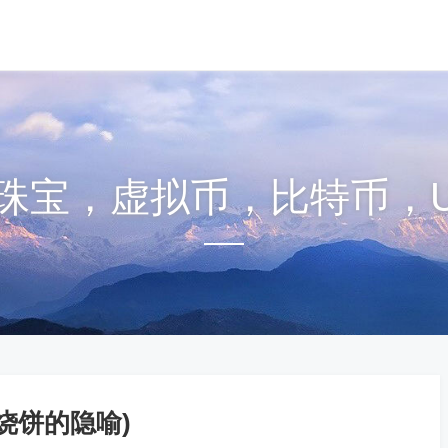
珠宝，虚拟币，比特币，U
烧饼的隐喻)