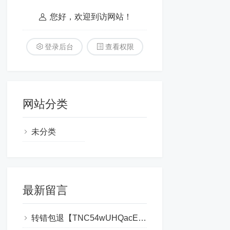
您好，欢迎到访网站！
登录后台
查看权限
网站分类
未分类
最新留言
转错包退【TNC54wUHQacEfFhMWPs44hvWue2G555555】客服TeleGram:【@TrxEm】